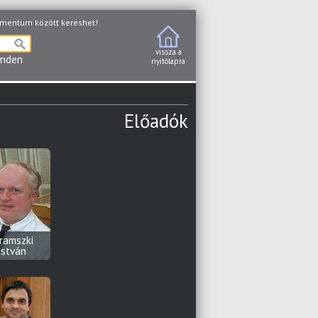
entum között kereshet!
vissza a
nden
nyitólapra
Előadók
ramszki
István