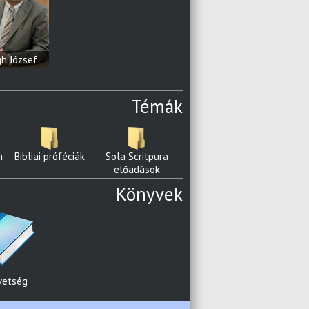
h József
Témák
m
Bibliai próféciák
Sola Scritpura
előadások
Könyvek
vetség