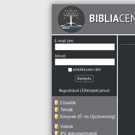
BIBLIA
CE
E-mail cím:
Jelszó:
emlékezzen rám
Belépés
Regisztráció
|
Elfelejtett jelszó
Előadók
Témák
Könyvek (Ó- és Újszövetség)
Videók
JPG dokumentumok