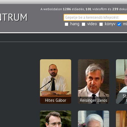
A weboldalon
1286
előadás,
101
videofilm és
239
dokum
NTRUM
hang
video
könyv
mi
St
Hites Gábor
Reisinger János