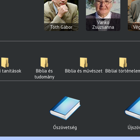
Vankó
Tóth Gábor
Zsuzsanna
Vég
ai tanítások
Biblia és
Biblia és művészet
Bibliai történele
tudomány
Ószövetség
Újszö