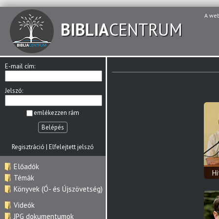
A we
BIBLIA
CENTRUM
E-mail cím:
Jelszó:
emlékezzen rám
Belépés
Regisztráció
|
Elfelejtett jelszó
Előadók
H
Témák
Könyvek (Ó- és Újszövetség)
Videók
JPG dokumentumok