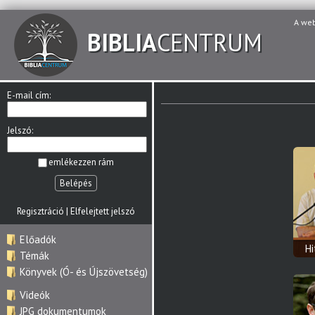
A we
BIBLIA
CENTRUM
E-mail cím:
Jelszó:
emlékezzen rám
Belépés
Regisztráció
|
Elfelejtett jelszó
Előadók
H
Témák
Könyvek (Ó- és Újszövetség)
Videók
JPG dokumentumok