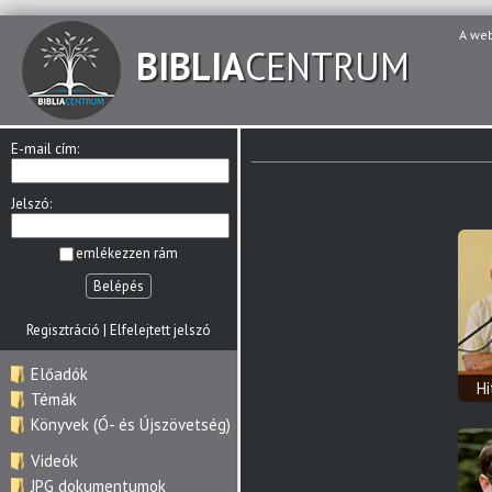
A we
BIBLIA
CENTRUM
E-mail cím:
Jelszó:
emlékezzen rám
Belépés
Regisztráció
|
Elfelejtett jelszó
Előadók
H
Témák
Könyvek (Ó- és Újszövetség)
Videók
JPG dokumentumok