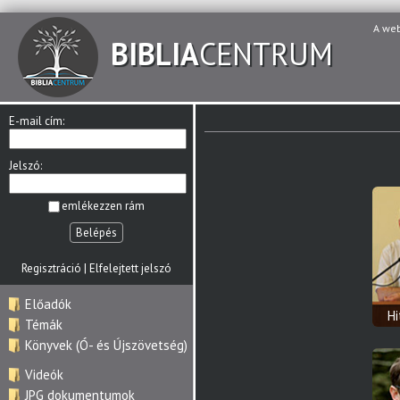
A we
BIBLIA
CENTRUM
E-mail cím:
Jelszó:
emlékezzen rám
Belépés
Regisztráció
|
Elfelejtett jelszó
Előadók
H
Témák
Könyvek (Ó- és Újszövetség)
Videók
JPG dokumentumok