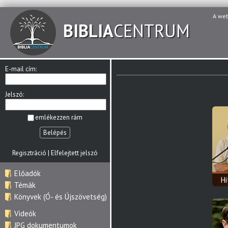
A we
BIBLIA
CENTRUM
E-mail cím:
Jelszó:
emlékezzen rám
Belépés
Regisztráció
|
Elfelejtett jelszó
Előadók
H
Témák
Könyvek (Ó- és Újszövetség)
Videók
JPG dokumentumok