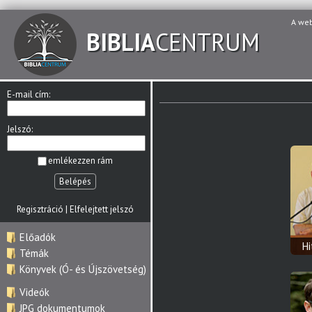
A we
BIBLIA
CENTRUM
E-mail cím:
Jelszó:
emlékezzen rám
Belépés
Regisztráció
|
Elfelejtett jelszó
Előadók
H
Témák
Könyvek (Ó- és Újszövetség)
Videók
JPG dokumentumok