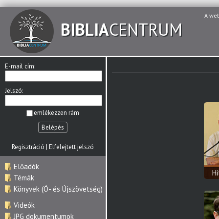
A we
BIBLIA
CENTRUM
E-mail cím:
Jelszó:
emlékezzen rám
Belépés
Regisztráció
|
Elfelejtett jelszó
Előadók
H
Témák
Könyvek (Ó- és Újszövetség)
Videók
JPG dokumentumok