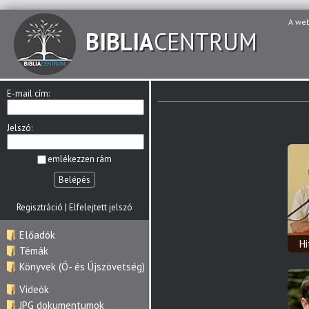
A we
BIBLIA
CENTRUM
E-mail cím:
Jelszó:
emlékezzen rám
Belépés
Regisztráció
|
Elfelejtett jelszó
Előadók
H
Témák
Könyvek (Ó- és Újszövetség)
Videók
JPG dokumentumok